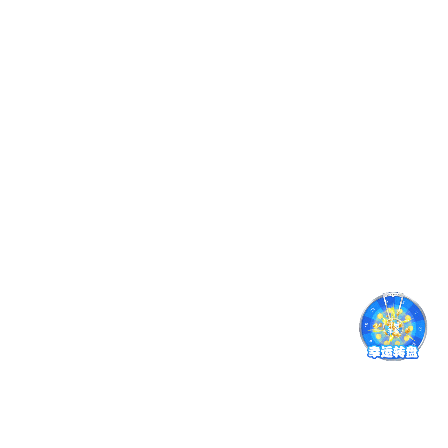
各自适应不同体系和打法。如果签下长约，不仅会固
定战术框架，也可能导致球队缺乏必要的调整能力。
当遇到突发情况或是赛季中的低迷状态时，固定阵容
很难有所改变。
此外，在高水平比赛中，各支球队都会不断调整自己
的战术以应对敌手。若能保持灵活的人事安排，快速
调整阵容配置，将使得快船在关键时刻拥有更多选
择。例如，如果某位主要球员因伤缺席，那么通过短
期合约引入其他角色球员，可以迅速填补空缺并保持
竞争力。
再者，在现代篮球越来越强调团队配合与多样化战术
背景下，一支拥有高度适应能力的队伍更容易取得成
功。因此，为了提升整体竞技水平并增强战斗力，快