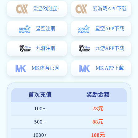
首页
/
体育热点
/ 正文
2026-07-10 04:35
0 次阅读
克雷桑荣膺中超第11轮最佳球员助山东泰
山客场双杀对手夺胜
在中超第11轮的比赛中，山东泰山队凭借克雷桑的出
色表现，实现了客场双杀，对手以3:1的成绩取得胜
利。克雷桑不仅打入一球，还助攻两次，凭借其卓越
的技术和默契的团队配合，他荣膺本轮最佳球员。这
场比赛充分展现了克雷桑的个人能力与团队精神，也
为山东泰山进一步巩固积分榜位置打下了坚实基础。