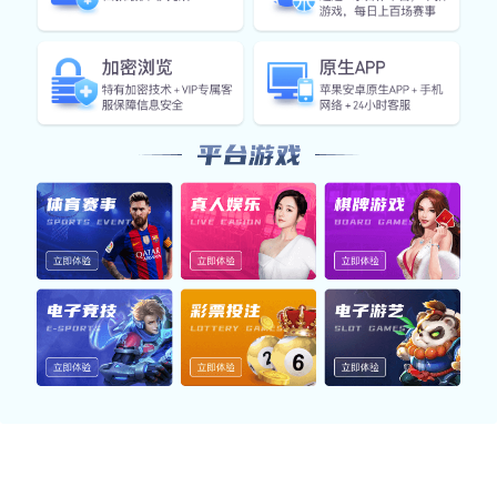
塞帮助队友锁定胜局，充分体现出他作为前锋的价值
与使命感。他用实际行动证明了为何自己能够获得最
佳球员称号。
而且，在整场比赛中，克雷桑还展现出了优秀的拼搏
精神，无论是进攻还是防守，都能看到他奋力奔跑的
身影。他与其他队员间良好的配合也让人印象深刻，
这种默契是经过长期磨合所积累下来的，也为球队创
造出了更多得分机会。
2、山东泰山战术执行情况
山东泰山在这场比赛中采取了一种高压逼抢战术，这
使得对手很难组织起有效进攻。通过紧凑型防线和快
速反击，山东泰山成功地限制住了对手发挥。而这种