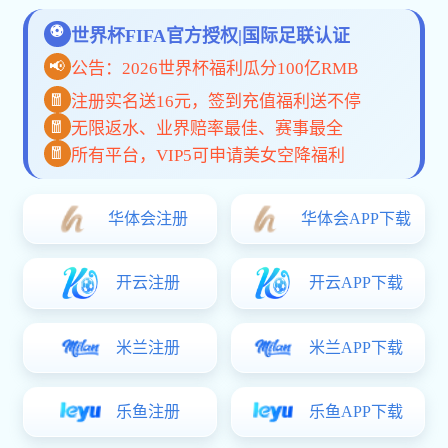
立即下载安博app官网登录入口APP