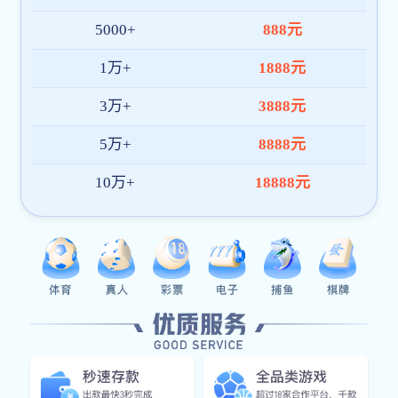
我们将继续秉持“
技术创新、用户至上、安全高效
”的理念，
持续优化产品架构与内容体验，致力于成为全球领先的安博
app官网登录入口-安博(中国)平台。