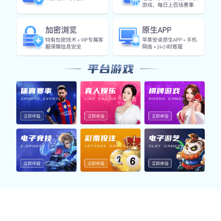
智能引擎实时数据快照
利用安博app官网登录入口构建的智能分析系统，实时捕捉
各项运行数据，提升平台的响应效率与数据稳定性。
响应速度
0.18s
平均页面加载