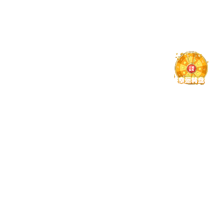
巅峰并获得大规模胜利。
此外，穆里尼奥擅长激励球员。他以强烈的人格魅力
和情感投入，能够有效地调动队员们的积极性，使他
们发挥出最佳水平。在压力巨大的比赛环境中，他总
能保持冷静，并准确判断形势，从而做出有效调整。
然而，这种风格也伴随着一定风险。虽然成功率较
高，但在面对更强劲对手或关键比赛时，一旦出现失
误，则容易引发球员之间的不和以及外界对其战术安
排的不满。因此，在重新回归皇马后，他需要更加灵
活地适应新环境，以迎合现代足球发展趋势。
3、皇马未来的发展方向
如果穆里尼奥如愿再度回归，那么他将面临很多挑
战，其中最重要的是如何带领球队走出目前的发展困