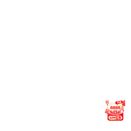
境。近年来，由于人员老化及伤病频繁等因素影响，
皇马在西甲和欧冠赛场上的竞争力有所下降，因此迫
切需要一次彻底改革。
为了重塑竞争力，首先要加强青训体系建设，为一线
队输送更多优秀年轻人才。此外，还需注重引援策
略，通过精准引援提升整体实力，以便形成合理的人
才梯队。同时，要优化阵容结构，使之更符合现代足
球发展要求，提高战斗效率。
最后，在管理层面上，需要建立良好的沟通机制，加
强与球员及教练组之间的信息共享，以便及时解决潜
在问题。这些都是皇马会在未来发展过程中必须认真
考虑的重要因素，而这些都会受到即将到来的新教练
人选影响。