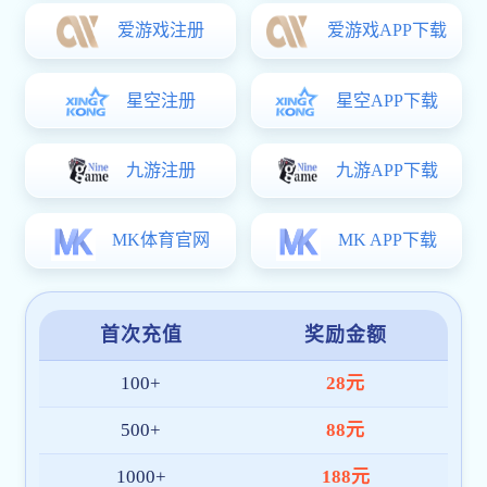
首页
/
体育热点
/ 正文
2026-07-03 00:51
34 次阅读
皇马与穆帅再度谈判在即或将迎来新教练
时代
在近年来的足球世界中，皇家马德里俱乐部一直是备
受瞩目的焦点。随着球队表现起伏不定，教练人选成
为了讨论的热门话题。而即将在未来几周展开的关于
穆里尼奥与皇马之间的再度谈判，则可能预示着一个
全新的教练时代即将来临。穆里尼奥，这位曾经为皇
马带来辉煌成就的教练，如今再次回归的可能性，引